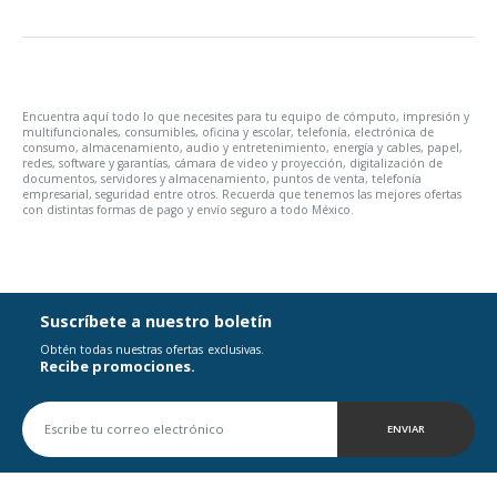
Encuentra aquí todo lo que necesites para tu equipo de cómputo, impresión y
multifuncionales, consumibles, oficina y escolar, telefonía, electrónica de
consumo, almacenamiento, audio y entretenimiento, energía y cables, papel,
redes, software y garantías, cámara de video y proyección, digitalización de
documentos, servidores y almacenamiento, puntos de venta, telefonía
empresarial, seguridad entre otros. Recuerda que tenemos las mejores ofertas
con distintas formas de pago y envío seguro a todo México.
Suscríbete a nuestro boletín
Obtén todas nuestras ofertas exclusivas.
Recibe promociones.
ENVIAR