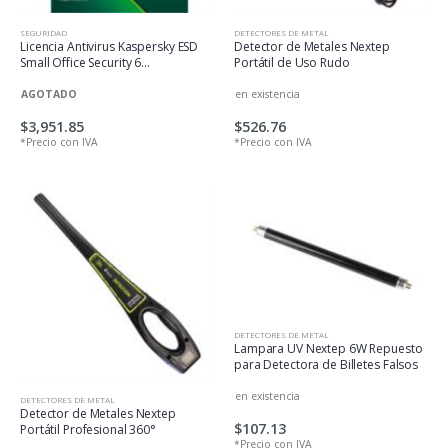
SEGURIDAD
DETECTORES DE METAL
Licencia Antivirus Kaspersky ESD
Detector de Metales Nextep
Small Office Security 6
Portátil de Uso Rudo
Dispositivos+6 Mobile+1 File
Server 1 Año
AGOTADO
en existencia
$3,951.85
$526.76
*Precio con IVA
*Precio con IVA
DETECTORES DE METAL
Lampara UV Nextep 6W Repuesto
para Detectora de Billetes Falsos
en existencia
DETECTORES DE METAL
Detector de Metales Nextep
$107.13
Portátil Profesional 360°
*Precio con IVA