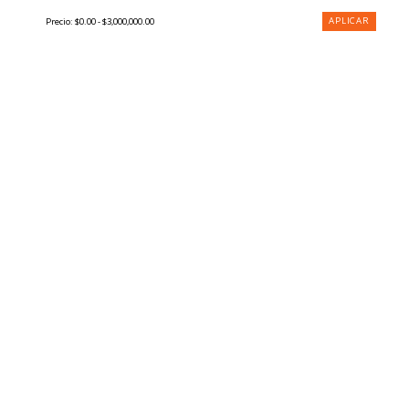
APLICAR
Precio:
$0.00 - $3,000,000.00