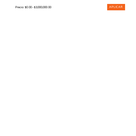
APLICAR
Precio:
$0.00 - $3,000,000.00