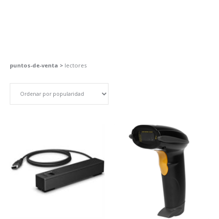
puntos-de-venta >
lectores