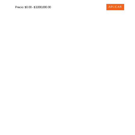
APLICAR
Precio:
$0.00 - $3,000,000.00