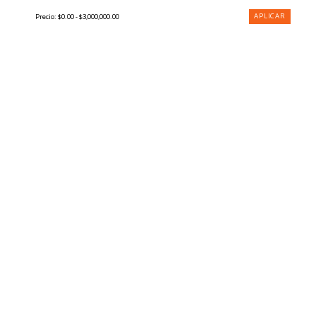
APLICAR
Precio:
$0.00 - $3,000,000.00