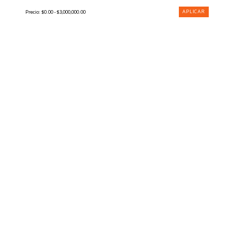
APLICAR
Precio:
$0.00 - $3,000,000.00