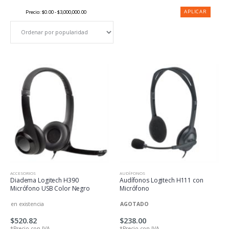
APLICAR
Precio:
$0.00 - $3,000,000.00
ACCESORIOS
AUDÍFONOS
Diadema Logitech H390
Audífonos Logitech H111 con
Micrófono USB Color Negro
Micrófono
en existencia
AGOTADO
$520.82
$238.00
*Precio con IVA
*Precio con IVA