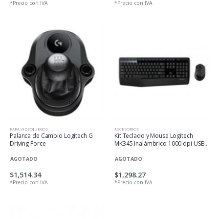
*Precio con IVA
*Precio con IVA
PARA VIDEOJUEGOS
ACCESORIOS
Palanca de Cambio Logitech G
Kit Teclado y Mouse Logitech
Driving Force
MK345 Inalámbrico 1000 dpi USB
Color Negro
AGOTADO
AGOTADO
$1,514.34
$1,298.27
*Precio con IVA
*Precio con IVA