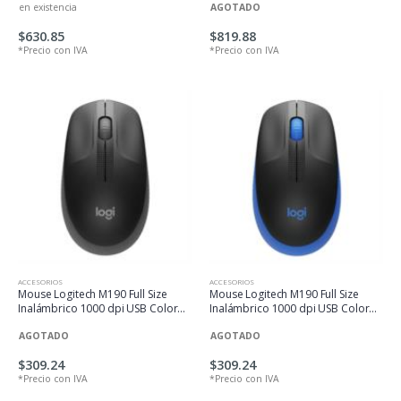
en existencia
AGOTADO
$630.85
$819.88
*Precio con IVA
*Precio con IVA
ACCESORIOS
ACCESORIOS
Mouse Logitech M190 Full Size
Mouse Logitech M190 Full Size
Inalámbrico 1000 dpi USB Color
Inalámbrico 1000 dpi USB Color
Gris
Azul
AGOTADO
AGOTADO
$309.24
$309.24
*Precio con IVA
*Precio con IVA