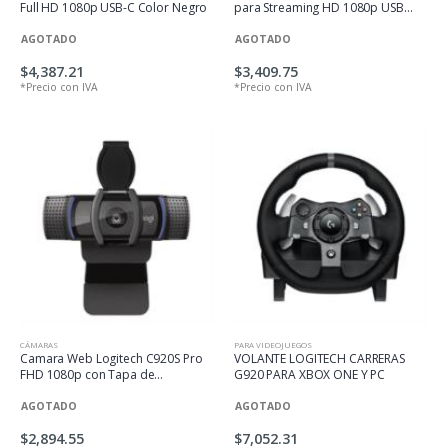
Full HD 1080p USB-C Color Negro
para Streaming HD 1080p USB
Color Negro
AGOTADO
AGOTADO
$4,387.21
$3,409.75
*Precio con IVA
*Precio con IVA
CÁMARAS
PARA VIDEOJUEGOS
Camara Web Logitech C920S Pro
VOLANTE LOGITECH CARRERAS
FHD 1080p con Tapa de
G920 PARA XBOX ONE Y PC
Obturador
AGOTADO
AGOTADO
$2,894.55
$7,052.31