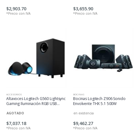
$2,903.70
$3,655.90
*Precio con IVA
*Precio con IVA
ACCESORIOS
BOCINAS
Altavoces Logitech G560 Lightsync
Bocinas Logitech Z906 Sonido
Gaming Iluminación RGB USB
Envolvente THX 5.1 500W
Color Negro
AGOTADO
en existencia
$7,037.18
$9,462.27
*Precio con IVA
*Precio con IVA