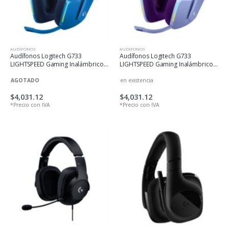
AUDÍFONOS
AUDÍFONOS
Audífonos Logitech G733
Audífonos Logitech G733
LIGHTSPEED Gaming Inalámbricos
LIGHTSPEED Gaming Inalámbricos
RGB Color Azul
RGB Color Lila
AGOTADO
en existencia
$4,031.12
$4,031.12
*Precio con IVA
*Precio con IVA