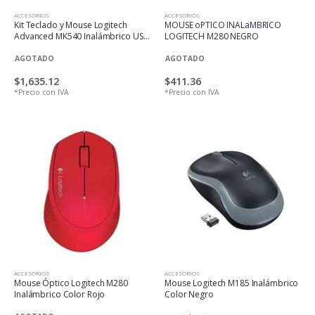
ACCESORIOS
ACCESORIOS
Kit Teclado y Mouse Logitech
MOUSE oPTICO INALaMBRICO
Advanced MK540 Inalámbrico USB
LOGITECH M280 NEGRO
Color Negro
AGOTADO
AGOTADO
$1,635.12
$411.36
*Precio con IVA
*Precio con IVA
ACCESORIOS
ACCESORIOS
Mouse Óptico Logitech M280
Mouse Logitech M185 Inalámbrico
Inalámbrico Color Rojo
Color Negro