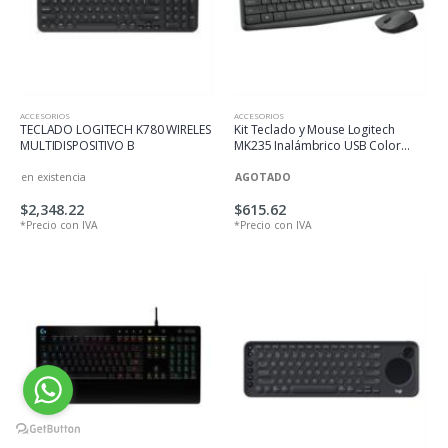
ACCESORIOS
ACCESORIOS
TECLADO LOGITECH K780 WIRELES
Kit Teclado y Mouse Logitech
MULTIDISPOSITIVO B
MK235 Inalámbrico USB Color
Negro
en existencia
AGOTADO
$2,348.22
$615.62
*Precio con IVA
*Precio con IVA