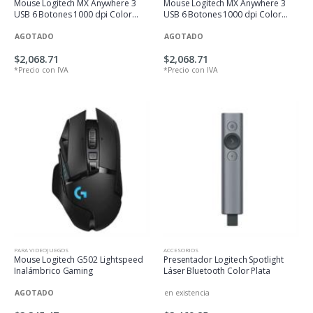
Mouse Logitech MX Anywhere 3
Mouse Logitech MX Anywhere 3
USB 6 Botones 1000 dpi Color
USB 6 Botones 1000 dpi Color
Gris Pálido
Rosa
AGOTADO
AGOTADO
$2,068.71
$2,068.71
*Precio con IVA
*Precio con IVA
PARA VIDEOJUEGOS
ACCESORIOS
Mouse Logitech G502 Lightspeed
Presentador Logitech Spotlight
Inalámbrico Gaming
Láser Bluetooth Color Plata
AGOTADO
en existencia