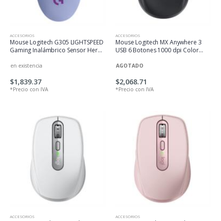
ACCESORIOS
ACCESORIOS
Mouse Logitech G305 LIGHTSPEED
Mouse Logitech MX Anywhere 3
Gaming Inalámbrico Sensor Hero
USB 6 Botones 1000 dpi Color
6 Botones Color Lila
Grafito
en existencia
AGOTADO
$1,839.37
$2,068.71
*Precio con IVA
*Precio con IVA
ACCESORIOS
ACCESORIOS