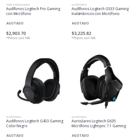
PARA VIDEOJUEGOS
AUDÍFONOS
Audífonos Logitech Pro Gaming
Audífonos Logitech G533 Gaming
con Micrófono
Inalámbricos con Micrófono
AGOTADO
AGOTADO
$2,903.70
$3,225.82
*Precio con IVA
*Precio con IVA
AUDÍFONOS
AUDÍFONOS
Audifonos Logitech G433 Gaming
Auriculares Logitech G635
Color Negro
Micrófono Lightsync 7.1 Gaming
AGOTADO
AGOTADO