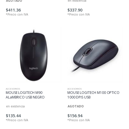
AGOTADO
en existencia
$411.36
$337.90
*Precio con IVA
*Precio con IVA
ACCESORIOS
ACCESORIOS
MOUSE LOGITECH M90
MOUSE LOGITECH M100 OPTICO
ALaMBRICO USB NEGRO
1000 DPIS USB
en existencia
AGOTADO
$135.44
$156.94
*Precio con IVA
*Precio con IVA