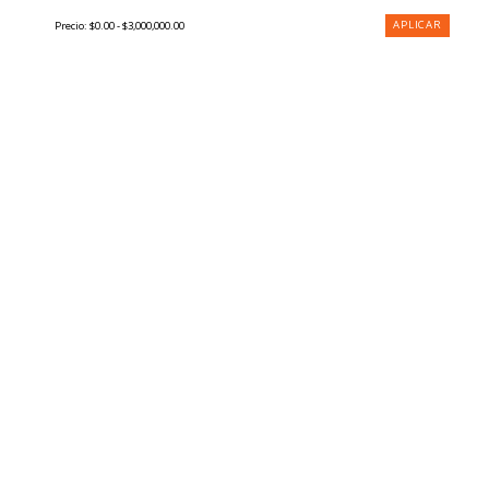
APLICAR
Precio:
$0.00 - $3,000,000.00