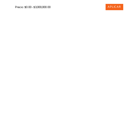
APLICAR
Precio:
$0.00 - $3,000,000.00