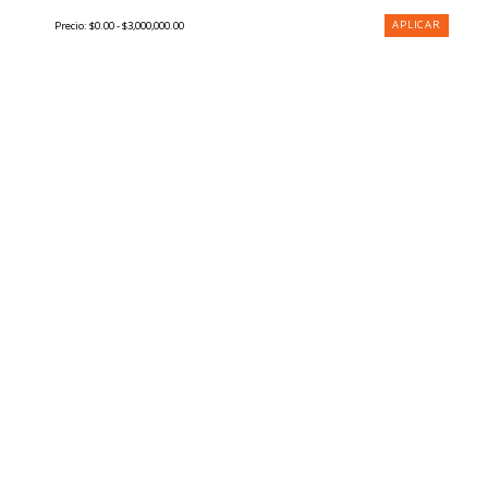
APLICAR
Precio:
$0.00 - $3,000,000.00