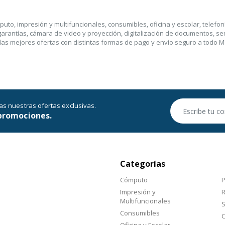
uto, impresión y multifuncionales, consumibles, oficina y escolar, telefo
 garantías, cámara de video y proyección, digitalización de documentos, s
as mejores ofertas con distintas formas de pago y envío seguro a todo M
as nuestras ofertas exclusivas.
promociones.
Categorías
Cómputo
P
Impresión y
Multifuncionales
S
Consumibles
C